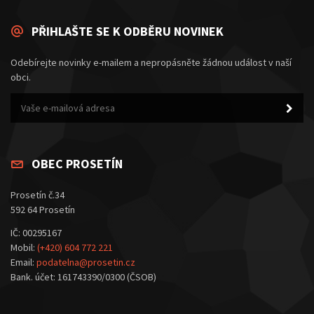
PŘIHLAŠTE SE K ODBĚRU NOVINEK
Odebírejte novinky e-mailem a nepropásněte žádnou událost v naší
obci.
OBEC PROSETÍN
Prosetín č.34
592 64 Prosetín
IČ: 00295167
Mobil:
(+420) 604 772 221
Email:
podatelna@prosetin.cz
Bank. účet: 161743390/0300 (ČSOB)