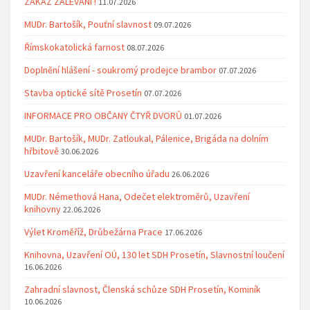
ZÁKAZ ZALÉVÁNÍ !
11.07.2026
MUDr. Bartošík, Pouťní slavnost
09.07.2026
Římskokatolická farnost
08.07.2026
Doplnění hlášení - soukromý prodejce brambor
07.07.2026
Stavba optické sítě Prosetín
07.07.2026
INFORMACE PRO OBČANY ČTYŘ DVORŮ
01.07.2026
MUDr. Bartošík, MUDr. Zatloukal, Pálenice, Brigáda na dolním
hřbitově
30.06.2026
Uzavření kanceláře obecního úřadu
26.06.2026
MUDr. Némethová Hana, Odečet elektroměrů, Uzavření
knihovny
22.06.2026
Výlet Kroměříž, Drůbežárna Prace
17.06.2026
Knihovna, Uzavření OÚ, 130 let SDH Prosetín, Slavnostní loučení
16.06.2026
Zahradní slavnost, Členská schůze SDH Prosetín, Kominík
10.06.2026