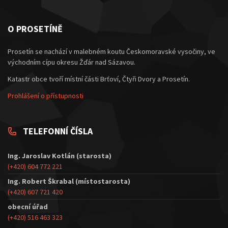
O PROSETÍNĚ
Prosetín se nachází v malebném koutu Českomoravské vysočiny, ve
východním cípu okresu Žďár nad Sázavou.
Katastr obce tvoří místní části Brťoví, Čtyři Dvory a Prosetín.
Prohlášení o přístupnosti
TELEFONNÍ ČÍSLA
Ing. Jaroslav Kotlán (starosta)
(+420) 604 772 221
Ing. Robert Škrabal (místostarosta)
(+420) 607 721 420
obecní úřad
(+420) 516 463 323