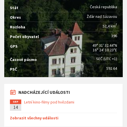
Česká republika
Stát
Žďár nad Sázavou
Okres
2
52,4 km
Rozloha
396
Počet obyvatel
49° 31' 32.44"N
GPS
16° 24' 10.23"E
SEČ (UTC +1)
Časové pásmo
592 64
PSČ
NADCHÁZEJÍCÍ UDÁLOSTI
Letní kino-filmy pod hvězdami
SRP
14
Zobrazit všechny události