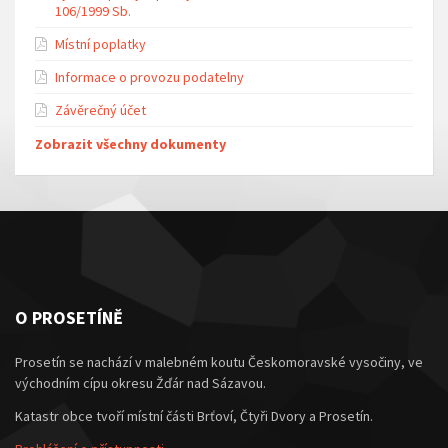
106/1999 Sb.
Místní poplatky
Informace o provozu podatelny
Závěrečný účet
Zobrazit všechny dokumenty
O PROSETÍNĚ
Prosetín se nachází v malebném koutu Českomoravské vysočiny, ve
východním cípu okresu Žďár nad Sázavou.
Katastr obce tvoří místní části Brťoví, Čtyři Dvory a Prosetín.