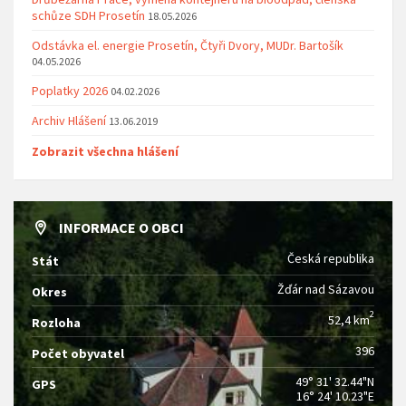
schůze SDH Prosetín
18.05.2026
Odstávka el. energie Prosetín, Čtyři Dvory, MUDr. Bartošík
04.05.2026
Poplatky 2026
04.02.2026
Archiv Hlášení
13.06.2019
Zobrazit všechna hlášení
INFORMACE O OBCI
Česká republika
Stát
Žďár nad Sázavou
Okres
2
52,4 km
Rozloha
396
Počet obyvatel
49° 31' 32.44"N
GPS
16° 24' 10.23"E