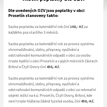
Dle uvedených OZV jsou poplatky v obci
Prosetín stanoveny takto:
Sazba poplatku za kalendářní rok činí
100,- Kč
za
každého psa staršího 3 měsíců.
Sazba poplatku za kalendářní rok za provoz systému
shromažďování, sběru, přepravy, využívání a
odstraňování komunálních odpadů v obci za osobu
trvale bydlící v obci Prosetín a v jejích místních částech
Brťoví a Čtyři Dvory činí
450,-Kč.
Sazba poplatku za kalendářní rok za provoz systému
shromažďování, sběru, přepravy, využívání a
odstraňování komunálních odpadů v obci za rekreační
objekt ležící na k.ú. Prosetín, Čtyři Dvory, Brťoví, kde
není trvale hlášena žádná fyzická osoba, činí
450,-Kč.