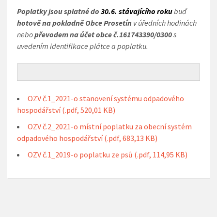
Poplatky jsou splatné do
30.6. stávajícího roku
buď
hotově na pokladně Obce Prosetín
v úředních hodinách
nebo
převodem na účet obce č.161743390/0300
s
uvedením identifikace plátce a poplatku.
OZV č.1_2021-o stanovení systému odpadového
hospodářství
(.pdf, 520,01 KB)
OZV č.2_2021-o místní poplatku za obecní systém
odpadového hospodářství
(.pdf, 683,13 KB)
OZV č.1_2019-o poplatku ze psů
(.pdf, 114,95 KB)