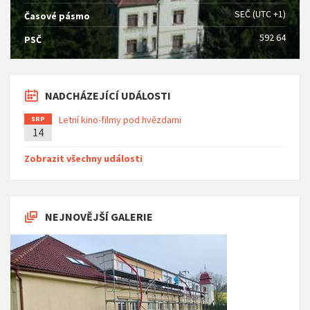
SEČ (UTC +1)
Časové pásmo
592 64
PSČ
NADCHÁZEJÍCÍ UDÁLOSTI
Letní kino-filmy pod hvězdami
SRP
14
Zobrazit všechny události
NEJNOVĚJŠÍ GALERIE