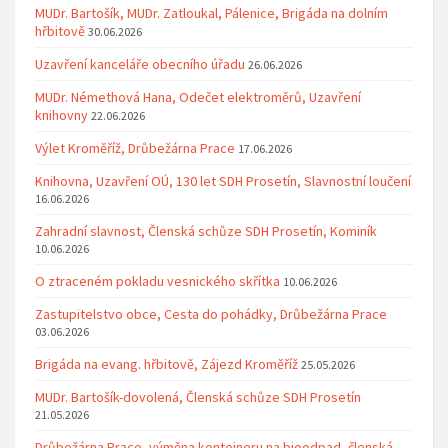
MUDr. Bartošík, MUDr. Zatloukal, Pálenice, Brigáda na dolním
hřbitově
30.06.2026
Uzavření kanceláře obecního úřadu
26.06.2026
MUDr. Némethová Hana, Odečet elektroměrů, Uzavření
knihovny
22.06.2026
Výlet Kroměříž, Drůbežárna Prace
17.06.2026
Knihovna, Uzavření OÚ, 130 let SDH Prosetín, Slavnostní loučení
16.06.2026
Zahradní slavnost, Členská schůze SDH Prosetín, Kominík
10.06.2026
O ztraceném pokladu vesnického skřítka
10.06.2026
Zastupitelstvo obce, Cesta do pohádky, Drůbežárna Prace
03.06.2026
Brigáda na evang. hřbitově, Zájezd Kroměříž
25.05.2026
MUDr. Bartošík-dovolená, Členská schůze SDH Prosetín
21.05.2026
Drůbežárna Prace, výměna kontejneru na bioodpad, členská