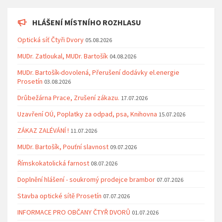
HLÁŠENÍ MÍSTNÍHO ROZHLASU
Optická síť Čtyři Dvory
05.08.2026
MUDr. Zatloukal, MUDr. Bartošík
04.08.2026
MUDr. Bartošík-dovolená, Přerušení dodávky el.energie
Prosetín
03.08.2026
Drůbežárna Prace, Zrušení zákazu.
17.07.2026
Uzavření OÚ, Poplatky za odpad, psa, Knihovna
15.07.2026
ZÁKAZ ZALÉVÁNÍ !
11.07.2026
MUDr. Bartošík, Pouťní slavnost
09.07.2026
Římskokatolická farnost
08.07.2026
Doplnění hlášení - soukromý prodejce brambor
07.07.2026
Stavba optické sítě Prosetín
07.07.2026
INFORMACE PRO OBČANY ČTYŘ DVORŮ
01.07.2026