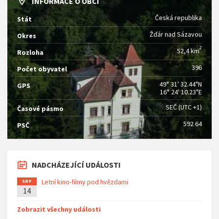
INFORMACE O OBCI
Česká republika
Stát
Žďár nad Sázavou
Okres
2
52,4 km
Rozloha
396
Počet obyvatel
49° 31' 32.44"N
GPS
16° 24' 10.23"E
SEČ (UTC +1)
Časové pásmo
592 64
PSČ
NADCHÁZEJÍCÍ UDÁLOSTI
Letní kino-filmy pod hvězdami
SRP
14
Zobrazit všechny události