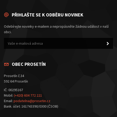
PŘIHLAŠTE SE K ODBĚRU NOVINEK
Odebírejte novinky e-mailem a nepropásněte žádnou událost v naší
obci.
OBEC PROSETÍN
Prosetín č.34
592 64 Prosetín
IČ: 00295167
Mobil:
(+420) 604 772 221
Email:
podatelna@prosetin.cz
Bank. účet: 161743390/0300 (ČSOB)