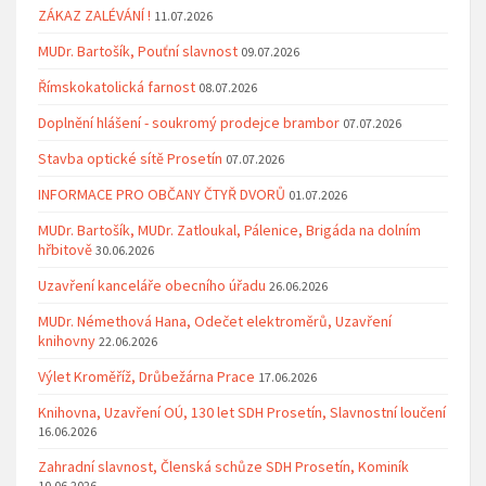
ZÁKAZ ZALÉVÁNÍ !
11.07.2026
MUDr. Bartošík, Pouťní slavnost
09.07.2026
Římskokatolická farnost
08.07.2026
Doplnění hlášení - soukromý prodejce brambor
07.07.2026
Stavba optické sítě Prosetín
07.07.2026
INFORMACE PRO OBČANY ČTYŘ DVORŮ
01.07.2026
MUDr. Bartošík, MUDr. Zatloukal, Pálenice, Brigáda na dolním
hřbitově
30.06.2026
Uzavření kanceláře obecního úřadu
26.06.2026
MUDr. Némethová Hana, Odečet elektroměrů, Uzavření
knihovny
22.06.2026
Výlet Kroměříž, Drůbežárna Prace
17.06.2026
Knihovna, Uzavření OÚ, 130 let SDH Prosetín, Slavnostní loučení
16.06.2026
Zahradní slavnost, Členská schůze SDH Prosetín, Kominík
10.06.2026