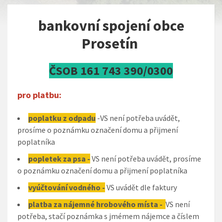
bankovní spojení obce
Prosetín
ČSOB 161 743 390/0300
pro platbu:
poplatku z odpadu
-VS není potřeba uvádět,
prosíme o poznámku označení domu a přijmení
poplatníka
popletek za psa -
VS není potřeba uvádět, prosíme
o poznámku označení domu a přijmení poplatníka
vyúčtování vodného -
VS uvádět dle faktury
platba za nájemné hrobového místa -
VS není
potřeba, stačí poznámka s jmémem nájemce a číslem