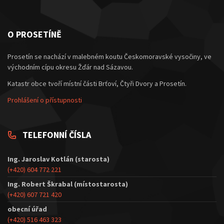
O PROSETÍNĚ
Prosetín se nachází v malebném koutu Českomoravské vysočiny, ve
východním cípu okresu Žďár nad Sázavou.
Katastr obce tvoří místní části Brťoví, Čtyři Dvory a Prosetín.
Prohlášení o přístupnosti
TELEFONNÍ ČÍSLA
Ing. Jaroslav Kotlán (starosta)
(+420) 604 772 221
Ing. Robert Škrabal (místostarosta)
(+420) 607 721 420
obecní úřad
(+420) 516 463 323