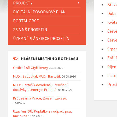
PROJEKTY
Břez
DIGITÁLNÍ POVODŇOVÝ PLÁN
Dube
PORTÁL OBCE
Květ
ZŠ A MŠ PROSETÍN
Červe
ÚZEMNÍ PLÁN OBCE PROSETÍN
Červe
Srpen
Září 
HLÁŠENÍ MÍSTNÍHO ROZHLASU
Říjen
Optická síť Čtyři Dvory
05.08.2026
Listo
MUDr. Zatloukal, MUDr. Bartošík
04.08.2026
Prosi
MUDr. Bartošík-dovolená, Přerušení
dodávky el.energie Prosetín
03.08.2026
Drůbežárna Prace, Zrušení zákazu.
17.07.2026
Uzavření OÚ, Poplatky za odpad, psa,
Knihovna
15.07.2026