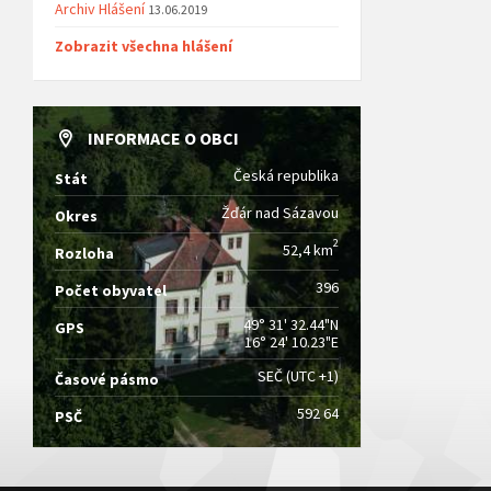
Archiv Hlášení
13.06.2019
Zobrazit všechna hlášení
INFORMACE O OBCI
Česká republika
Stát
Žďár nad Sázavou
Okres
2
52,4 km
Rozloha
396
Počet obyvatel
49° 31' 32.44"N
GPS
16° 24' 10.23"E
SEČ (UTC +1)
Časové pásmo
592 64
PSČ