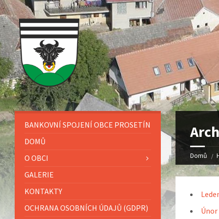
BANKOVNÍ SPOJENÍ OBCE PROSETÍN
Arch
DOMŮ
Domů
O OBCI
GALERIE
KONTAKTY
Lede
OCHRANA OSOBNÍCH ÚDAJŮ (GDPR)
Únor