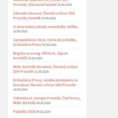
Prosetín, Slavnostní loučení
16.06.2026
Zahradní slavnost, Členská schůze SDH
Prosetín, Kominík
10.06.2026
O ztraceném pokladu vesnického skřítka
10.06.2026
Zastupitelstvo obce, Cesta do pohádky,
Drůbežárna Prace
03.06.2026
Brigáda na evang. hřbitově, Zájezd
Kroměříž
25.05.2026
MUDr. Bartošík-dovolená, Členská schůze
SDH Prosetín
21.05.2026
Drůbežárna Prace, výměna kontejneru na
bioodpad, členská schůze SDH Prosetín
18.05.2026
Odstávka el. energie Prosetín, Čtyři Dvory,
MUDr. Bartošík
04.05.2026
Poplatky 2026
04.02.2026