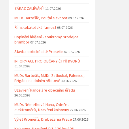
ZÁKAZ ZALÉVÁNÍ !
11.07.2026
MUDr. Bartošík, Pouťní slavnost
09.07.2026
Římskokatolická farnost
08.07.2026
Doplnění hlášení - soukromý prodejce
brambor
07.07.2026
Stavba optické sítě Prosetín
07.07.2026
INFORMACE PRO OBČANY ČTYŘ DVORŮ
01.07.2026
MUDr. Bartošík, MUDr. Zatloukal, Pálenice,
Brigáda na dolním hřbitově
30.06.2026
Uzavření kanceláře obecního úřadu
26.06.2026
MUDr. Némethová Hana, Odečet
elektroměrů, Uzavření knihovny
22.06.2026
Výlet Kroměříž, Drůbežárna Prace
17.06.2026
Knihovna, Uzavření OÚ, 130 let SDH