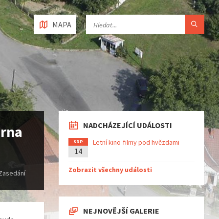
MAPA
NADCHÁZEJÍCÍ UDÁLOSTI
árna
Letní kino-filmy pod hvězdami
SRP
14
Zobrazit všechny události
Zasedání
NEJNOVĚJŠÍ GALERIE