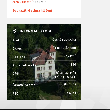
Archiv Hlášení
13.06.2019
Zobrazit všechna hlášení
INFORMACE O OBCI
Česká republika
Stát
Žďár nad Sázavou
Okres
2
52,4 km
Rozloha
396
Počet obyvatel
49° 31' 32.44"N
GPS
16° 24' 10.23"E
SEČ (UTC +1)
Časové pásmo
592 64
PSČ