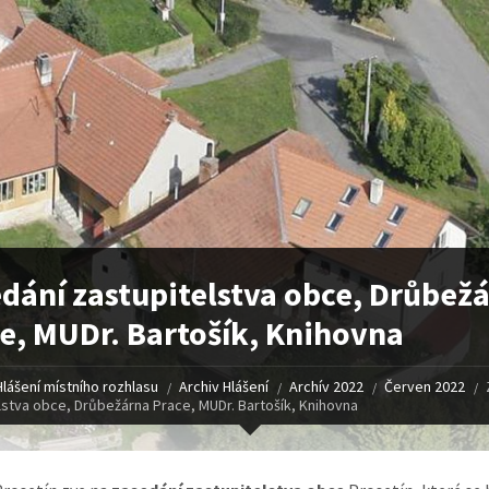
dání zastupitelstva obce, Drůbež
e, MUDr. Bartošík, Knihovna
Hlášení místního rozhlasu
Archiv Hlášení
Archív 2022
Červen 2022
lstva obce, Drůbežárna Prace, MUDr. Bartošík, Knihovna