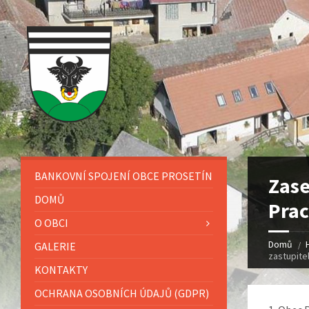
BANKOVNÍ SPOJENÍ OBCE PROSETÍN
Zase
DOMŮ
Prac
O OBCI
Domů
GALERIE
zastupite
KONTAKTY
OCHRANA OSOBNÍCH ÚDAJŮ (GDPR)