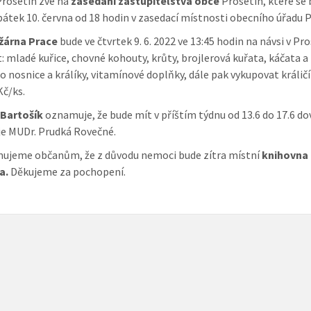
rosetín zve na
zasedání zastupitelstva obce
Prosetín, které se
pátek 10. června od 18 hodin v zasedací místnosti obecního úřadu P
žárna Prace
bude ve čtvrtek 9. 6. 2022 ve 13:45 hodin na návsi v Pr
: mladé kuřice, chovné kohouty, krůty, brojlerová kuřata, káčata a
o nosnice a králíky, vitamínové doplňky, dále pak vykupovat králičí
Kč/ks.
 Bartošík
oznamuje, že bude mít v příštím týdnu od 13.6 do 17.6 do
e MUDr. Prudká Rovečné.
jeme občanům, že z důvodu nemoci bude zítra místní
knihovna
a.
Děkujeme za pochopení.