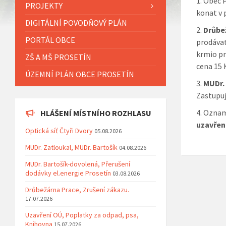
Obec P
PROJEKTY
konat v 
DIGITÁLNÍ POVODŇOVÝ PLÁN
Drůbe
PORTÁL OBCE
prodávat
krmio pr
ZŠ A MŠ PROSETÍN
cena 15 
ÚZEMNÍ PLÁN OBCE PROSETÍN
MUDr.
Zastupuj
Oznamu
HLÁŠENÍ MÍSTNÍHO ROZHLASU
uzavřen
Optická síť Čtyři Dvory
05.08.2026
MUDr. Zatloukal, MUDr. Bartošík
04.08.2026
MUDr. Bartošík-dovolená, Přerušení
dodávky el.energie Prosetín
03.08.2026
Drůbežárna Prace, Zrušení zákazu.
17.07.2026
Uzavření OÚ, Poplatky za odpad, psa,
Knihovna
15.07.2026