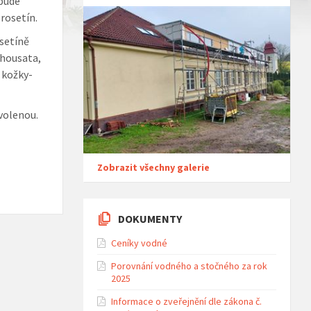
 bude
rosetín.
osetíně
 housata,
 kožky-
volenou.
Zobrazit všechny galerie
DOKUMENTY
Ceníky vodné
Porovnání vodného a stočného za rok
2025
Informace o zveřejnění dle zákona č.