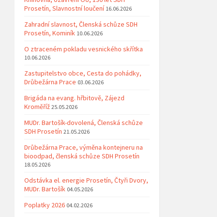
Prosetín, Slavnostní loučení
16.06.2026
Zahradní slavnost, Členská schůze SDH
Prosetín, Kominík
10.06.2026
O ztraceném pokladu vesnického skřítka
10.06.2026
Zastupitelstvo obce, Cesta do pohádky,
Drůbežárna Prace
03.06.2026
Brigáda na evang. hřbitově, Zájezd
Kroměříž
25.05.2026
MUDr. Bartošík-dovolená, Členská schůze
SDH Prosetín
21.05.2026
Drůbežárna Prace, výměna kontejneru na
bioodpad, členská schůze SDH Prosetín
18.05.2026
Odstávka el. energie Prosetín, Čtyři Dvory,
MUDr. Bartošík
04.05.2026
Poplatky 2026
04.02.2026