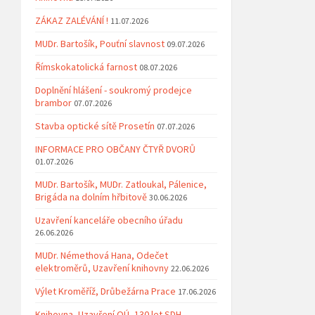
ZÁKAZ ZALÉVÁNÍ !
11.07.2026
MUDr. Bartošík, Pouťní slavnost
09.07.2026
Římskokatolická farnost
08.07.2026
Doplnění hlášení - soukromý prodejce
brambor
07.07.2026
Stavba optické sítě Prosetín
07.07.2026
INFORMACE PRO OBČANY ČTYŘ DVORŮ
01.07.2026
MUDr. Bartošík, MUDr. Zatloukal, Pálenice,
Brigáda na dolním hřbitově
30.06.2026
Uzavření kanceláře obecního úřadu
26.06.2026
MUDr. Némethová Hana, Odečet
elektroměrů, Uzavření knihovny
22.06.2026
Výlet Kroměříž, Drůbežárna Prace
17.06.2026
Knihovna, Uzavření OÚ, 130 let SDH