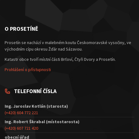
O PROSETÍNĚ
Prosetín se nachází v malebném koutu Českomoravské vysočiny, ve
východním cípu okresu Žďár nad Sázavou.
Katastr obce tvoří místní části Brťoví, Čtyři Dvory a Prosetín.
Prohlášení o přístupnosti
TELEFONNÍ ČÍSLA
Ing. Jaroslav Kotlán (starosta)
(+420) 604 772 221
Ing. Robert Škrabal (místostarosta)
(+420) 607 721 420
obecní úřad