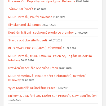
Uzavření OÚ, Poplatky za odpad, psa, Knihovna
15.07.2026
ZÁKAZ ZALÉVÁNÍ !
11.07.2026
MUDr. Bartošík, Pouťní slavnost
09.07.2026
Římskokatolická farnost
08.07.2026
Doplnění hlášení - soukromý prodejce brambor
07.07.2026
Stavba optické sítě Prosetín
07.07.2026
INFORMACE PRO OBČANY ČTYŘ DVORŮ
01.07.2026
MUDr. Bartošík, MUDr. Zatloukal, Pálenice, Brigáda na dolním
hřbitově
30.06.2026
Uzavření kanceláře obecního úřadu
26.06.2026
MUDr. Némethová Hana, Odečet elektroměrů, Uzavření
knihovny
22.06.2026
Výlet Kroměříž, Drůbežárna Prace
17.06.2026
Knihovna, Uzavření OÚ, 130 let SDH Prosetín, Slavnostní loučení
16.06.2026