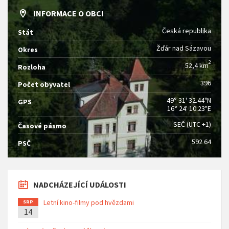
INFORMACE O OBCI
Česká republika
Stát
Žďár nad Sázavou
Okres
2
52,4 km
Rozloha
396
Počet obyvatel
49° 31' 32.44"N
GPS
16° 24' 10.23"E
SEČ (UTC +1)
Časové pásmo
592 64
PSČ
NADCHÁZEJÍCÍ UDÁLOSTI
Letní kino-filmy pod hvězdami
SRP
14