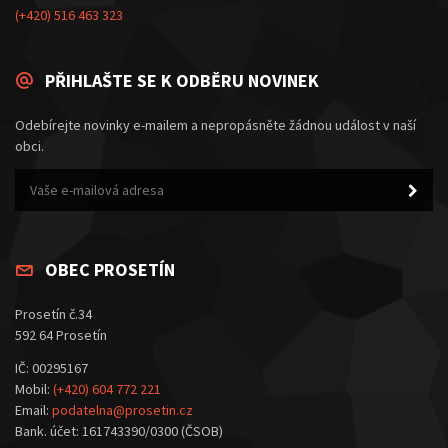
(+420) 516 463 323
PŘIHLAŠTE SE K ODBĚRU NOVINEK
Odebírejte novinky e-mailem a nepropásněte žádnou událost v naší
obci.
OBEC PROSETÍN
Prosetín č.34
592 64 Prosetín
IČ: 00295167
Mobil:
(+420) 604 772 221
Email:
podatelna@prosetin.cz
Bank. účet: 161743390/0300 (ČSOB)