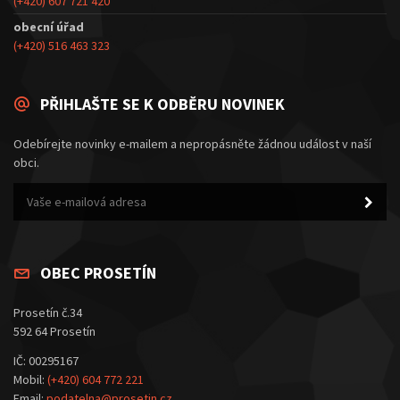
(+420) 607 721 420
obecní úřad
(+420) 516 463 323
PŘIHLAŠTE SE K ODBĚRU NOVINEK
Odebírejte novinky e-mailem a nepropásněte žádnou událost v naší
obci.
OBEC PROSETÍN
Prosetín č.34
592 64 Prosetín
IČ: 00295167
Mobil:
(+420) 604 772 221
Email:
podatelna@prosetin.cz