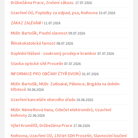
Drůbežárna Prace, Zrušení zákazu.
17.07.2026
Uzavření OÚ, Poplatky za odpad, psa, Knihovna
15.07.2026
ZÁKAZ ZALÉVÁNÍ !
11.07.2026
MUDr. Bartošík, Pouťní slavnost
09.07.2026
Římskokatolická farnost
08.07.2026
Doplnění hlášení - soukromý prodejce brambor
07.07.2026
Stavba optické sítě Prosetín
07.07.2026
INFORMACE PRO OBČANY ČTYŘ DVORŮ
01.07.2026
MUDr. Bartošík, MUDr. Zatloukal, Pálenice, Brigáda na dolním
hřbitově
30.06.2026
Uzavření kanceláře obecního úřadu
26.06.2026
MUDr. Némethová Hana, Odečet elektroměrů, Uzavření
knihovny
22.06.2026
Výlet Kroměříž, Drůbežárna Prace
17.06.2026
Knihovna, Uzavření OÚ, 130 let SDH Prosetín, Slavnostní loučení