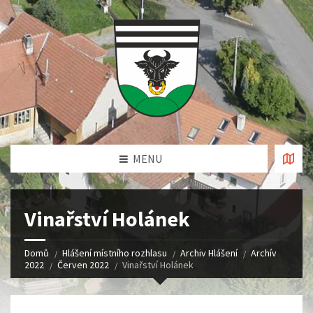
MENU
Vinařství Holánek
Domů
Hlášení místního rozhlasu
Archiv Hlášení
Archív
2022
Červen 2022
Vinařství Holánek