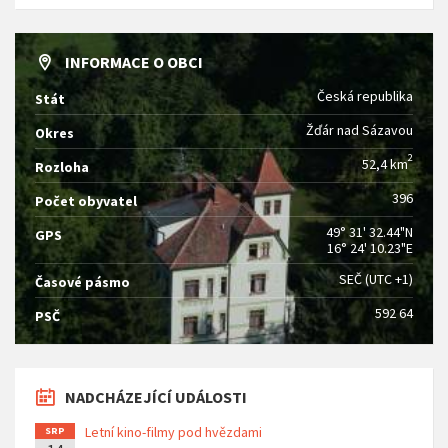
INFORMACE O OBCI
Česká republika
Stát
Žďár nad Sázavou
Okres
2
52,4 km
Rozloha
396
Počet obyvatel
49° 31' 32.44"N
GPS
16° 24' 10.23"E
SEČ (UTC +1)
Časové pásmo
592 64
PSČ
NADCHÁZEJÍCÍ UDÁLOSTI
Letní kino-filmy pod hvězdami
SRP