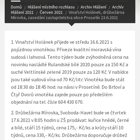
Domů
Hlášení místního rozhlasu
Archiv Hlášení
Archív
Hlášení 2021
Červen 2021
Vinařství Holánek, drůbežárna
Mírovka, zasedání zastupitelstva obce Prosetín 23.6.2021
Vinařství Holánek
přijede ve středu 16.6.2021 s
pojízdnou vinotékou. Přiveze kvalitní moravská vína
sudová i lahvová. Tento týden bude zvýhodněná cena na
novinku nasládlé Rulandské bílé 2020 pouze za 150 Kč a
suché Veltlínské zelené 2019 pouze za 120 Kč. V nabídce
jsou také sudová vína od 70 Kč/litr. Vinotéka bude stát
od 18:30 do 18:45 hod. na návsi v Prosetíně. Do Brťoví a
Čtyř Dvorů vinotéka zajede pouze po předešlém
objednání na tel. čísle 604 430 070.
Drůbežárna Mírovka
, Svoboda-Havel bude ve čtvrtek
17.6.2021 v 8:05 hodin u ZŠ prodávat: kuřice hnědé, černé
a bílé, stáří 15 týdnů, cena 175,- Kč/ks a krůty stáří 10
týdnů, cena 330,- Kč/ks. Drůbežárna doporučuje drůbež