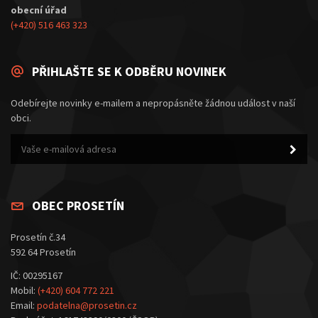
obecní úřad
(+420) 516 463 323
PŘIHLAŠTE SE K ODBĚRU NOVINEK
Odebírejte novinky e-mailem a nepropásněte žádnou událost v naší
obci.
OBEC PROSETÍN
Prosetín č.34
592 64 Prosetín
IČ: 00295167
Mobil:
(+420) 604 772 221
Email:
podatelna@prosetin.cz