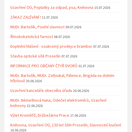
Uzavření OÚ, Poplatky za odpad, psa, Knihovna
15.07.2026
ZÁKAZ ZALÉVÁNÍ !
11.07.2026
MUDr. Bartošík, Pouťní slavnost
09.07.2026
Římskokatolická farnost
08.07.2026
Doplnění hlášení - soukromý prodejce brambor
07.07.2026
Stavba optické sítě Prosetín
07.07.2026
INFORMACE PRO OBČANY ČTYŘ DVORŮ
01.07.2026
MUDr. Bartošík, MUDr. Zatloukal, Pálenice, Brigáda na dolním
hřbitově
30.06.2026
Uzavření kanceláře obecního úřadu
26.06.2026
MUDr. Némethová Hana, Odečet elektroměrů, Uzavření
knihovny
22.06.2026
Výlet Kroměříž, Drůbežárna Prace
17.06.2026
Knihovna, Uzavření OÚ, 130 let SDH Prosetín, Slavnostní loučení
16.06.2026