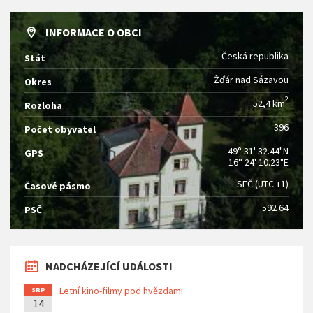
INFORMACE O OBCI
Česká republika
Stát
Žďár nad Sázavou
Okres
2
52,4 km
Rozloha
396
Počet obyvatel
49° 31' 32.44"N
GPS
16° 24' 10.23"E
SEČ (UTC +1)
Časové pásmo
592 64
PSČ
NADCHÁZEJÍCÍ UDÁLOSTI
Letní kino-filmy pod hvězdami
SRP
14