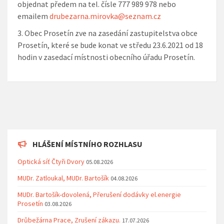
objednat předem na tel. čísle 777 989 978 nebo
emailem
drubezarna.mirovka@seznam.cz
Obec Prosetín
zve na zasedání zastupitelstva obce
Prosetín, které se bude konat ve středu 23.6.2021 od 18
hodin v zasedací místnosti obecního úřadu Prosetín.
HLÁŠENÍ MÍSTNÍHO ROZHLASU
Optická síť Čtyři Dvory
05.08.2026
MUDr. Zatloukal, MUDr. Bartošík
04.08.2026
MUDr. Bartošík-dovolená, Přerušení dodávky el.energie
Prosetín
03.08.2026
Drůbežárna Prace, Zrušení zákazu.
17.07.2026