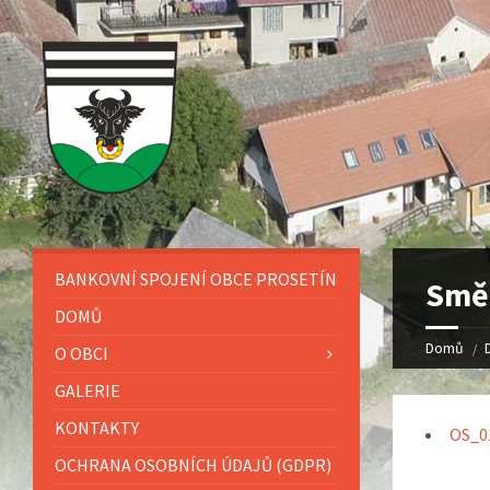
BANKOVNÍ SPOJENÍ OBCE PROSETÍN
Smě
DOMŮ
Domů
O OBCI
GALERIE
KONTAKTY
OS_01
OCHRANA OSOBNÍCH ÚDAJŮ (GDPR)