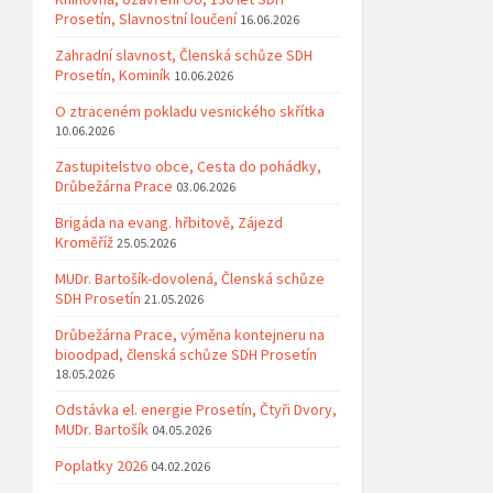
Prosetín, Slavnostní loučení
16.06.2026
Zahradní slavnost, Členská schůze SDH
Prosetín, Kominík
10.06.2026
O ztraceném pokladu vesnického skřítka
10.06.2026
Zastupitelstvo obce, Cesta do pohádky,
Drůbežárna Prace
03.06.2026
Brigáda na evang. hřbitově, Zájezd
Kroměříž
25.05.2026
MUDr. Bartošík-dovolená, Členská schůze
SDH Prosetín
21.05.2026
Drůbežárna Prace, výměna kontejneru na
bioodpad, členská schůze SDH Prosetín
18.05.2026
Odstávka el. energie Prosetín, Čtyři Dvory,
MUDr. Bartošík
04.05.2026
Poplatky 2026
04.02.2026