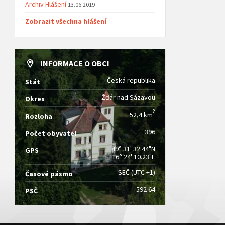
Archiv Hlášení
13.06.2019
Zobrazit všechna hlášení
INFORMACE O OBCI
Česká republika
Stát
Žďár nad Sázavou
Okres
2
52,4 km
Rozloha
396
Počet obyvatel
49° 31' 32.44"N
GPS
16° 24' 10.23"E
SEČ (UTC +1)
Časové pásmo
592 64
PSČ