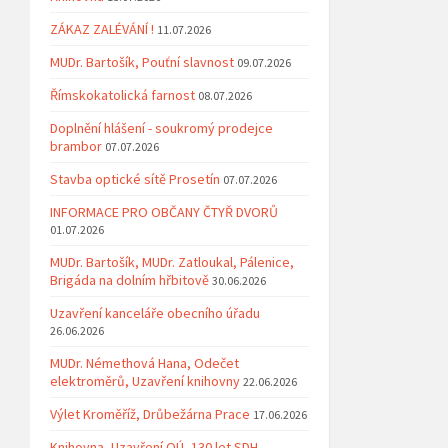
ZÁKAZ ZALÉVÁNÍ !
11.07.2026
MUDr. Bartošík, Pouťní slavnost
09.07.2026
Římskokatolická farnost
08.07.2026
Doplnění hlášení - soukromý prodejce
brambor
07.07.2026
Stavba optické sítě Prosetín
07.07.2026
INFORMACE PRO OBČANY ČTYŘ DVORŮ
01.07.2026
MUDr. Bartošík, MUDr. Zatloukal, Pálenice,
Brigáda na dolním hřbitově
30.06.2026
Uzavření kanceláře obecního úřadu
26.06.2026
MUDr. Némethová Hana, Odečet
elektroměrů, Uzavření knihovny
22.06.2026
Výlet Kroměříž, Drůbežárna Prace
17.06.2026
Knihovna, Uzavření OÚ, 130 let SDH