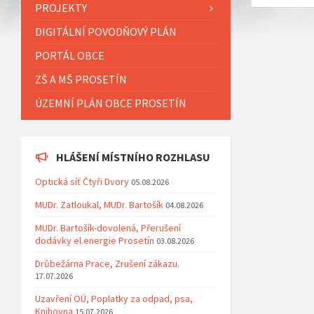
PROJEKTY
DIGITÁLNÍ POVODŇOVÝ PLÁN
PORTÁL OBCE
ZŠ A MŠ PROSETÍN
ÚZEMNÍ PLÁN OBCE PROSETÍN
HLÁŠENÍ MÍSTNÍHO ROZHLASU
Optická síť Čtyři Dvory
05.08.2026
MUDr. Zatloukal, MUDr. Bartošík
04.08.2026
MUDr. Bartošík-dovolená, Přerušení
dodávky el.energie Prosetín
03.08.2026
Drůbežárna Prace, Zrušení zákazu.
17.07.2026
Uzavření OÚ, Poplatky za odpad, psa,
Knihovna
15.07.2026