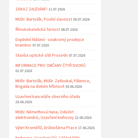
ZÁKAZ ZALÉVÁNÍ !
11.07.2026
MUDr. Bartošík, Pouťní slavnost
09.07.2026
Římskokatolická farnost
08.07.2026
Doplnění hlášení - soukromý prodejce
brambor
07.07.2026
Stavba optické sítě Prosetín
07.07.2026
INFORMACE PRO OBČANY ČTYŘ DVORŮ
01.07.2026
MUDr. Bartošík, MUDr. Zatloukal, Pálenice,
Brigáda na dolním hřbitově
30.06.2026
Uzavření kanceláře obecního úřadu
26.06.2026
MUDr. Némethová Hana, Odečet
elektroměrů, Uzavření knihovny
22.06.2026
Výlet Kroměříž, Drůbežárna Prace
17.06.2026
Knihovna, Uzavření OÚ, 130 let SDH