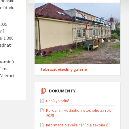
řednášku
ho úřadu
2025
ní
: 1.300
jednat
 komínů
 Cena
Zobrazit všechny galerie
 Zájemci
DOKUMENTY
Ceníky vodné
Porovnání vodného a stočného za rok
2025
Informace o zveřejnění dle zákona č.