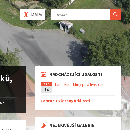
MAPA
NADCHÁZEJÍCÍ UDÁLOSTI
ků,
Letní kino-filmy pod hvězdami
SRP
14
Zobrazit všechny události
025
NEJNOVĚJŠÍ GALERIE