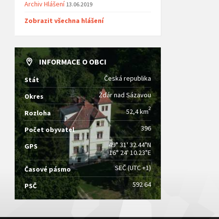
Archiv Hlášení
13.06.2019
Zobrazit všechna hlášení
INFORMACE O OBCI
Česká republika
Stát
Žďár nad Sázavou
Okres
2
52,4 km
Rozloha
396
Počet obyvatel
49° 31' 32.44"N
GPS
16° 24' 10.23"E
SEČ (UTC +1)
Časové pásmo
592 64
PSČ