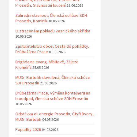
Prosetín, Slavnostní loučení
16.06.2026
Zahradní slavnost, Členská schůze SDH
Prosetín, Kominík
10.06.2026
O ztraceném pokladu vesnického skřítka
10.06.2026
Zastupitelstvo obce, Cesta do pohádky,
Drůbežárna Prace
03.06.2026
Brigáda na evang. hřbitově, Zájezd
Kroměříž
25.05.2026
MUDr. Bartošík-dovolená, Členská schůze
SDH Prosetín
21.05.2026
Drůbežárna Prace, výměna kontejneru na
bioodpad, členská schůze SDH Prosetín
18.05.2026
Odstávka el. energie Prosetín, Čtyři Dvory,
MUDr. Bartošík
04.05.2026
Poplatky 2026
04.02.2026