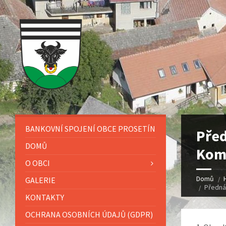
BANKOVNÍ SPOJENÍ OBCE PROSETÍN
Před
DOMŮ
Komi
O OBCI
Domů
GALERIE
Předná
KONTAKTY
OCHRANA OSOBNÍCH ÚDAJŮ (GDPR)