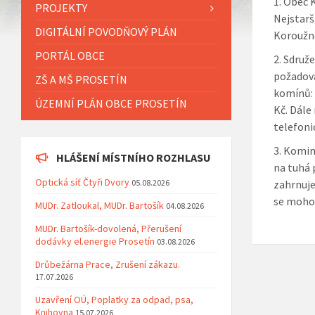
Obec K
PROJEKTY
Nejstarš
DIGITÁLNÍ POVODŇOVÝ PLÁN
Koroužné
PORTÁL OBCE
Sdruže
požadova
ZŠ A MŠ PROSETÍN
komínů: 
ÚZEMNÍ PLÁN OBCE PROSETÍN
Kč. Dále
telefoni
Komini
HLÁŠENÍ MÍSTNÍHO ROZHLASU
na tuhá 
Optická síť Čtyři Dvory
05.08.2026
zahrnuje
se mohou
MUDr. Zatloukal, MUDr. Bartošík
04.08.2026
MUDr. Bartošík-dovolená, Přerušení
dodávky el.energie Prosetín
03.08.2026
Drůbežárna Prace, Zrušení zákazu.
17.07.2026
Uzavření OÚ, Poplatky za odpad, psa,
Knihovna
15.07.2026