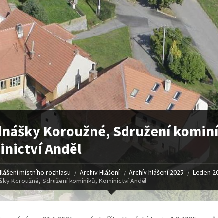
nášky Koroužné, Sdružení kominí
nictví Anděl
Hlášení místního rozhlasu
Archiv Hlášení
Archív hlášení 2025
Leden 2
šky Koroužné, Sdružení kominíků, Kominictví Anděl