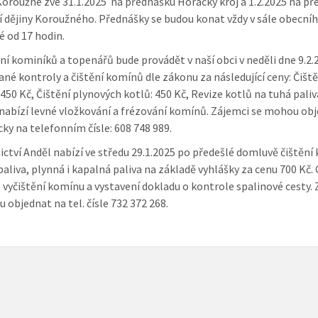
oroužné zve 31.1.2025 na přednášku Horácký kroj a 1.2.2025 na p
í dějiny Koroužného. Přednášky se budou konat vždy v sále obecní
 od 17 hodin.
ní kominíků a topenářů bude provádět v naší obci v neděli dne 9.2.
né kontroly a čištění komínů dle zákonu za následující ceny: Čiště
450 Kč, Čištění plynových kotlů: 450 Kč, Revize kotlů na tuhá paliva
 nabízí levné vložkování a frézování komínů. Zájemci se mohou ob
cky na telefonním čísle: 608 748 989.
ctví Anděl nabízí ve středu 29.1.2025 po předešlé domluvě čištění
paliva, plynná i kapalná paliva na základě vyhlášky za cenu 700 Kč.
 vyčištění komínu a vystavení dokladu o kontrole spalinové cesty.
 objednat na tel. čísle 732 372 268.