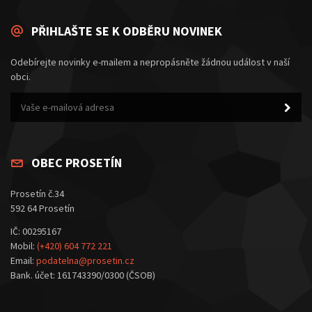
PŘIHLAŠTE SE K ODBĚRU NOVINEK
Odebírejte novinky e-mailem a nepropásněte žádnou událost v naší
obci.
OBEC PROSETÍN
Prosetín č.34
592 64 Prosetín
IČ: 00295167
Mobil:
(+420) 604 772 221
Email:
podatelna@prosetin.cz
Bank. účet: 161743390/0300 (ČSOB)