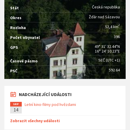
Česká republika
Stát
Žďár nad Sázavou
Okres
2
52,4 km
Rozloha
396
Počet obyvatel
49° 31' 32.44"N
GPS
16° 24' 10.23"E
SEČ (UTC +1)
Časové pásmo
592 64
PSČ
NADCHÁZEJÍCÍ UDÁLOSTI
Letní kino-filmy pod hvězdami
SRP
14
Zobrazit všechny události