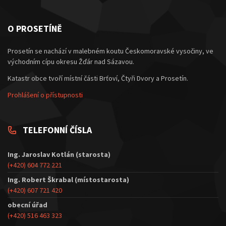
O PROSETÍNĚ
Prosetín se nachází v malebném koutu Českomoravské vysočiny, ve
východním cípu okresu Žďár nad Sázavou.
Katastr obce tvoří místní části Brťoví, Čtyři Dvory a Prosetín.
Prohlášení o přístupnosti
TELEFONNÍ ČÍSLA
Ing. Jaroslav Kotlán (starosta)
(+420) 604 772 221
Ing. Robert Škrabal (místostarosta)
(+420) 607 721 420
obecní úřad
(+420) 516 463 323