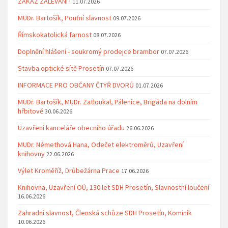
ZÁKAZ ZALÉVÁNÍ !
11.07.2026
MUDr. Bartošík, Pouťní slavnost
09.07.2026
Římskokatolická farnost
08.07.2026
Doplnění hlášení - soukromý prodejce brambor
07.07.2026
Stavba optické sítě Prosetín
07.07.2026
INFORMACE PRO OBČANY ČTYŘ DVORŮ
01.07.2026
MUDr. Bartošík, MUDr. Zatloukal, Pálenice, Brigáda na dolním
hřbitově
30.06.2026
Uzavření kanceláře obecního úřadu
26.06.2026
MUDr. Némethová Hana, Odečet elektroměrů, Uzavření
knihovny
22.06.2026
Výlet Kroměříž, Drůbežárna Prace
17.06.2026
Knihovna, Uzavření OÚ, 130 let SDH Prosetín, Slavnostní loučení
16.06.2026
Zahradní slavnost, Členská schůze SDH Prosetín, Kominík
10.06.2026