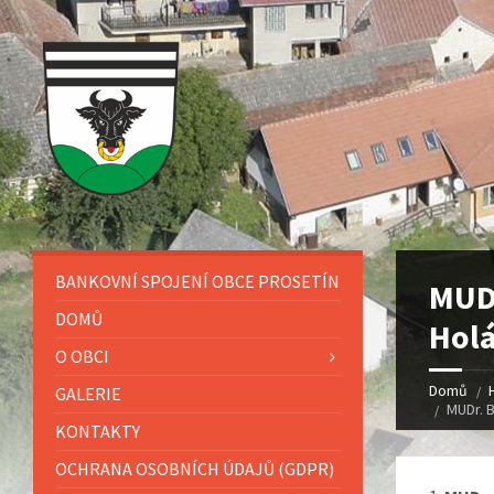
BANKOVNÍ SPOJENÍ OBCE PROSETÍN
MUDr
DOMŮ
Holá
O OBCI
Domů
GALERIE
MUDr. B
KONTAKTY
OCHRANA OSOBNÍCH ÚDAJŮ (GDPR)