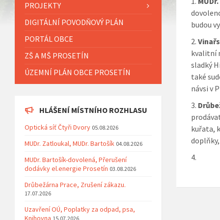
MUDr.
PROJEKTY
dovoleno
DIGITÁLNÍ POVODŇOVÝ PLÁN
budou vy
PORTÁL OBCE
Vinař
kvalitní
ZŠ A MŠ PROSETÍN
sladký H
ÚZEMNÍ PLÁN OBCE PROSETÍN
také sudo
návsi v 
Drůbe
HLÁŠENÍ MÍSTNÍHO ROZHLASU
prodávat
Optická síť Čtyři Dvory
05.08.2026
kuřata, 
doplňky,
MUDr. Zatloukal, MUDr. Bartošík
04.08.2026
MUDr. Bartošík-dovolená, Přerušení
dodávky el.energie Prosetín
03.08.2026
Drůbežárna Prace, Zrušení zákazu.
17.07.2026
Uzavření OÚ, Poplatky za odpad, psa,
Knihovna
15.07.2026