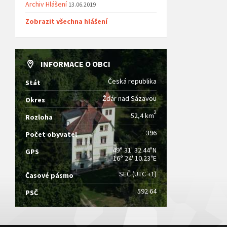
Archiv Hlášení
13.06.2019
Zobrazit všechna hlášení
INFORMACE O OBCI
Česká republika
Stát
Žďár nad Sázavou
Okres
2
52,4 km
Rozloha
396
Počet obyvatel
49° 31' 32.44"N
GPS
16° 24' 10.23"E
SEČ (UTC +1)
Časové pásmo
592 64
PSČ