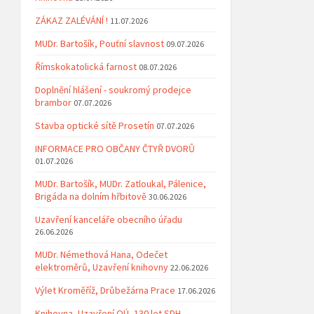
ZÁKAZ ZALÉVÁNÍ !
11.07.2026
MUDr. Bartošík, Pouťní slavnost
09.07.2026
Římskokatolická farnost
08.07.2026
Doplnění hlášení - soukromý prodejce
brambor
07.07.2026
Stavba optické sítě Prosetín
07.07.2026
INFORMACE PRO OBČANY ČTYŘ DVORŮ
01.07.2026
MUDr. Bartošík, MUDr. Zatloukal, Pálenice,
Brigáda na dolním hřbitově
30.06.2026
Uzavření kanceláře obecního úřadu
26.06.2026
MUDr. Némethová Hana, Odečet
elektroměrů, Uzavření knihovny
22.06.2026
Výlet Kroměříž, Drůbežárna Prace
17.06.2026
Knihovna, Uzavření OÚ, 130 let SDH