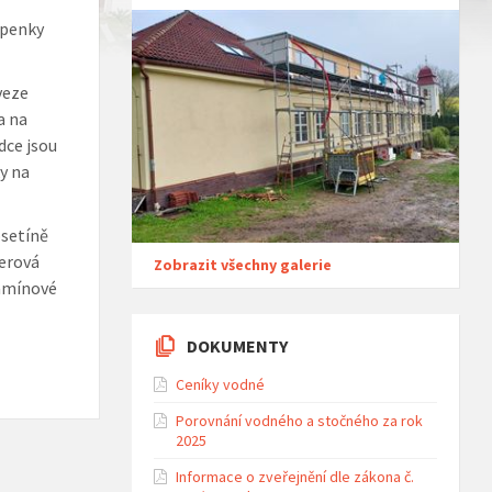
openky
veze
a na
dce jsou
ky na
osetíně
lerová
Zobrazit všechny galerie
tamínové
DOKUMENTY
Ceníky vodné
Porovnání vodného a stočného za rok
2025
Informace o zveřejnění dle zákona č.