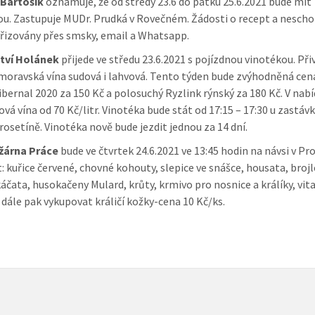
 Bartošík
oznamuje, že od středy 23.6 do pátku 25.6.2021 bude mít
u. Zastupuje MUDr. Prudká v Rovečném. Žádosti o recept a nesch
řizovány přes smsky, email a Whatsapp.
ství Holánek
přijede ve středu 23.6.2021 s pojízdnou vinotékou. Při
 moravská vína sudová i lahvová. Tento týden bude zvýhodněná cen
ibernal 2020 za 150 Kč a polosuchý Ryzlink rýnský za 180 Kč. V nabí
vá vína od 70 Kč/litr. Vinotéka bude stát od 17:15 – 17:30 u zastáv
Prosetíně. Vinotéka nově bude jezdit jednou za 14 dní.
žárna Práce
bude ve čtvrtek 24.6.2021 ve 13:45 hodin na návsi v Pr
: kuřice červené, chovné kohouty, slepice ve snášce, housata, broj
káčata, husokačeny Mulard, krůty, krmivo pro nosnice a králíky, vi
 dále pak vykupovat králičí kožky-cena 10 Kč/ks.