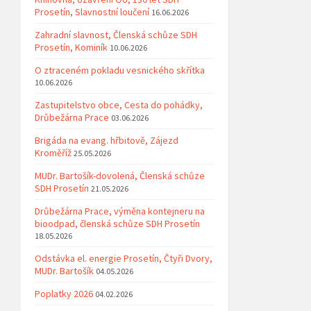
Prosetín, Slavnostní loučení
16.06.2026
Zahradní slavnost, Členská schůze SDH
Prosetín, Kominík
10.06.2026
O ztraceném pokladu vesnického skřítka
10.06.2026
Zastupitelstvo obce, Cesta do pohádky,
Drůbežárna Prace
03.06.2026
Brigáda na evang. hřbitově, Zájezd
Kroměříž
25.05.2026
MUDr. Bartošík-dovolená, Členská schůze
SDH Prosetín
21.05.2026
Drůbežárna Prace, výměna kontejneru na
bioodpad, členská schůze SDH Prosetín
18.05.2026
Odstávka el. energie Prosetín, Čtyři Dvory,
MUDr. Bartošík
04.05.2026
Poplatky 2026
04.02.2026