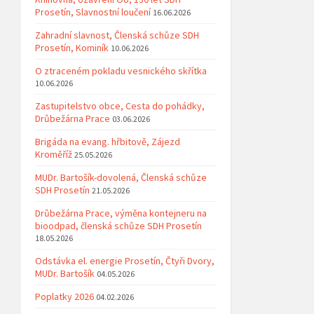
Prosetín, Slavnostní loučení
16.06.2026
Zahradní slavnost, Členská schůze SDH
Prosetín, Kominík
10.06.2026
O ztraceném pokladu vesnického skřítka
10.06.2026
Zastupitelstvo obce, Cesta do pohádky,
Drůbežárna Prace
03.06.2026
Brigáda na evang. hřbitově, Zájezd
Kroměříž
25.05.2026
MUDr. Bartošík-dovolená, Členská schůze
SDH Prosetín
21.05.2026
Drůbežárna Prace, výměna kontejneru na
bioodpad, členská schůze SDH Prosetín
18.05.2026
Odstávka el. energie Prosetín, Čtyři Dvory,
MUDr. Bartošík
04.05.2026
Poplatky 2026
04.02.2026