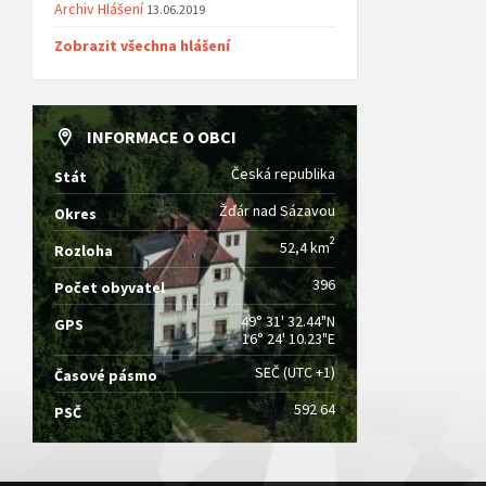
Archiv Hlášení
13.06.2019
Zobrazit všechna hlášení
INFORMACE O OBCI
Česká republika
Stát
Žďár nad Sázavou
Okres
2
52,4 km
Rozloha
396
Počet obyvatel
49° 31' 32.44"N
GPS
16° 24' 10.23"E
SEČ (UTC +1)
Časové pásmo
592 64
PSČ