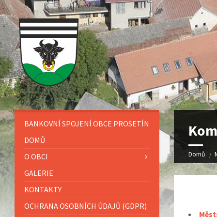
BANKOVNÍ SPOJENÍ OBCE PROSETÍN
Kom
DOMŮ
Domů
O OBCI
GALERIE
KONTAKTY
OCHRANA OSOBNÍCH ÚDAJŮ (GDPR)
Měst