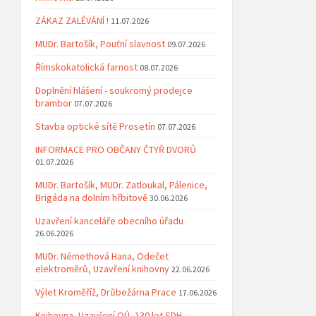
ZÁKAZ ZALÉVÁNÍ !
11.07.2026
MUDr. Bartošík, Pouťní slavnost
09.07.2026
Římskokatolická farnost
08.07.2026
Doplnění hlášení - soukromý prodejce
brambor
07.07.2026
Stavba optické sítě Prosetín
07.07.2026
INFORMACE PRO OBČANY ČTYŘ DVORŮ
01.07.2026
MUDr. Bartošík, MUDr. Zatloukal, Pálenice,
Brigáda na dolním hřbitově
30.06.2026
Uzavření kanceláře obecního úřadu
26.06.2026
MUDr. Némethová Hana, Odečet
elektroměrů, Uzavření knihovny
22.06.2026
Výlet Kroměříž, Drůbežárna Prace
17.06.2026
Knihovna, Uzavření OÚ, 130 let SDH