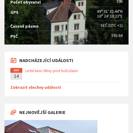
396
Počet obyvatel
49° 31' 32.44"N
GPS
16° 24' 10.23"E
SEČ (UTC +1)
Časové pásmo
592 64
PSČ
NADCHÁZEJÍCÍ UDÁLOSTI
Letní kino-filmy pod hvězdami
SRP
14
Zobrazit všechny události
NEJNOVĚJŠÍ GALERIE