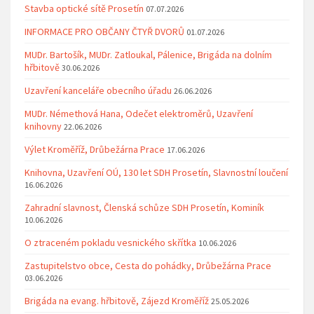
Stavba optické sítě Prosetín
07.07.2026
INFORMACE PRO OBČANY ČTYŘ DVORŮ
01.07.2026
MUDr. Bartošík, MUDr. Zatloukal, Pálenice, Brigáda na dolním
hřbitově
30.06.2026
Uzavření kanceláře obecního úřadu
26.06.2026
MUDr. Némethová Hana, Odečet elektroměrů, Uzavření
knihovny
22.06.2026
Výlet Kroměříž, Drůbežárna Prace
17.06.2026
Knihovna, Uzavření OÚ, 130 let SDH Prosetín, Slavnostní loučení
16.06.2026
Zahradní slavnost, Členská schůze SDH Prosetín, Kominík
10.06.2026
O ztraceném pokladu vesnického skřítka
10.06.2026
Zastupitelstvo obce, Cesta do pohádky, Drůbežárna Prace
03.06.2026
Brigáda na evang. hřbitově, Zájezd Kroměříž
25.05.2026