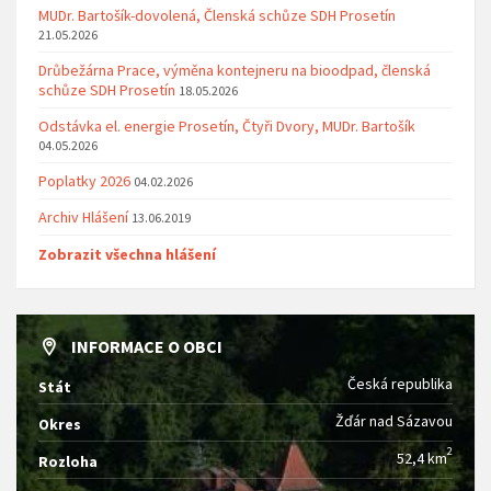
MUDr. Bartošík-dovolená, Členská schůze SDH Prosetín
21.05.2026
Drůbežárna Prace, výměna kontejneru na bioodpad, členská
schůze SDH Prosetín
18.05.2026
Odstávka el. energie Prosetín, Čtyři Dvory, MUDr. Bartošík
04.05.2026
Poplatky 2026
04.02.2026
Archiv Hlášení
13.06.2019
Zobrazit všechna hlášení
INFORMACE O OBCI
Česká republika
Stát
Žďár nad Sázavou
Okres
2
52,4 km
Rozloha