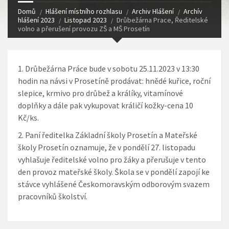
Domů
Hlášení místního rozhlasu
Archiv Hlášení
Archív
hlášení 2023
Listopad 2023
Drůbežárna Prace, Ředitelské
volno a přerušení provozu ZŠ a MŠ Prosetín
Drůbežárna Práce bude v sobotu 25.11.2023 v 13:30
hodin na návsi v Prosetíně prodávat: hnědé kuřice, roční
slepice, krmivo pro drůbež a králíky, vitamínové
doplňky a dále pak vykupovat králičí kožky-cena 10
Kč/ks.
Paní ředitelka Základní školy Prosetín a Mateřské
školy Prosetín oznamuje, že v pondělí 27. listopadu
vyhlašuje ředitelské volno pro žáky a přerušuje v tento
den provoz mateřské školy. Škola se v pondělí zapojí ke
stávce vyhlášené Českomoravským odborovým svazem
pracovníků školství.