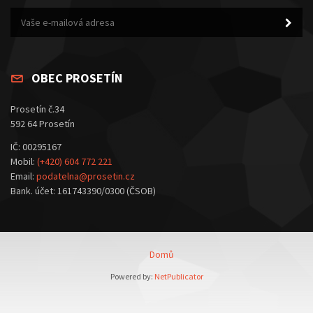
OBEC PROSETÍN
Prosetín č.34
592 64 Prosetín
IČ: 00295167
Mobil:
(+420) 604 772 221
Email:
podatelna@prosetin.cz
Bank. účet: 161743390/0300 (ČSOB)
Domů
Powered by:
NetPublicator