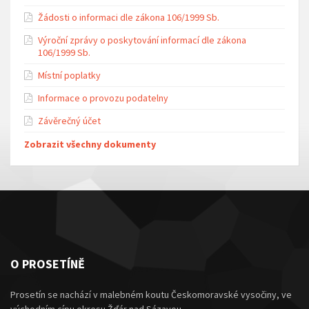
Žádosti o informaci dle zákona 106/1999 Sb.
Výroční zprávy o poskytování informací dle zákona
106/1999 Sb.
Místní poplatky
Informace o provozu podatelny
Závěrečný účet
Zobrazit všechny dokumenty
O PROSETÍNĚ
Prosetín se nachází v malebném koutu Českomoravské vysočiny, ve
východním cípu okresu Žďár nad Sázavou.