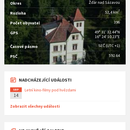
Žďár nad Sázavou
Okres
2
52,4 km
Rozloha
396
Počet obyvatel
49° 31' 32.44"N
GPS
16° 24' 10.23"E
SEČ (UTC +1)
Časové pásmo
592 64
PSČ
NADCHÁZEJÍCÍ UDÁLOSTI
Letní kino-filmy pod hvězdami
SRP
14
Zobrazit všechny události