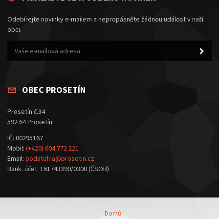
Odebírejte novinky e-mailem a nepropásněte žádnou událost v naší
obci.
OBEC PROSETÍN
Prosetín č.34
592 64 Prosetín
IČ: 00295167
Mobil:
(+420) 604 772 221
Email:
podatelna@prosetin.cz
Bank. účet: 161743390/0300 (ČSOB)
Domů