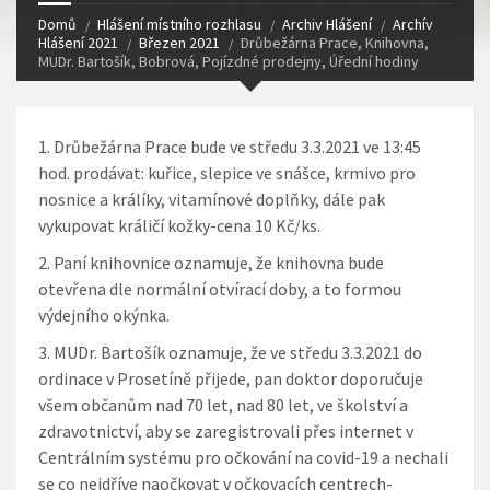
Domů
Hlášení místního rozhlasu
Archiv Hlášení
Archív
Hlášení 2021
Březen 2021
Drůbežárna Prace, Knihovna,
MUDr. Bartošík, Bobrová, Pojízdné prodejny, Úřední hodiny
Drůbežárna Prace
bude ve středu 3.3.2021 ve 13:45
hod. prodávat: kuřice, slepice ve snášce, krmivo pro
nosnice a králíky, vitamínové doplňky, dále pak
vykupovat králičí kožky-cena 10 Kč/ks.
Paní knihovnice
oznamuje, že knihovna bude
otevřena dle normální otvírací doby, a to formou
výdejního okýnka.
MUDr. Bartošík
oznamuje, že ve středu 3.3.2021 do
ordinace v Prosetíně přijede, pan doktor doporučuje
všem občanům nad 70 let, nad 80 let, ve školství a
zdravotnictví, aby se zaregistrovali přes internet v
Centrálním systému pro očkování na covid-19 a nechali
se co nejdříve naočkovat v očkovacích centrech-