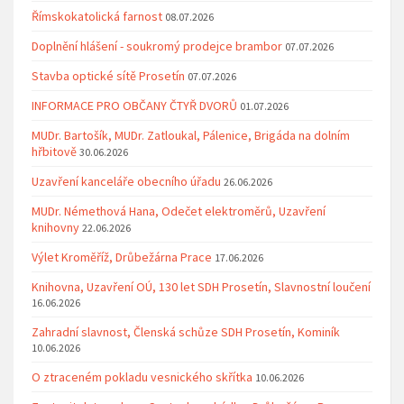
Římskokatolická farnost
08.07.2026
Doplnění hlášení - soukromý prodejce brambor
07.07.2026
Stavba optické sítě Prosetín
07.07.2026
INFORMACE PRO OBČANY ČTYŘ DVORŮ
01.07.2026
MUDr. Bartošík, MUDr. Zatloukal, Pálenice, Brigáda na dolním
hřbitově
30.06.2026
Uzavření kanceláře obecního úřadu
26.06.2026
MUDr. Némethová Hana, Odečet elektroměrů, Uzavření
knihovny
22.06.2026
Výlet Kroměříž, Drůbežárna Prace
17.06.2026
Knihovna, Uzavření OÚ, 130 let SDH Prosetín, Slavnostní loučení
16.06.2026
Zahradní slavnost, Členská schůze SDH Prosetín, Kominík
10.06.2026
O ztraceném pokladu vesnického skřítka
10.06.2026