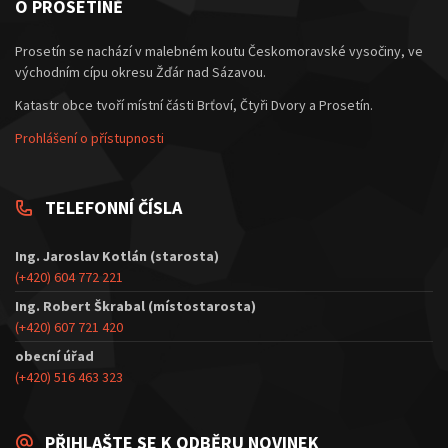
O PROSETÍNĚ
Prosetín se nachází v malebném koutu Českomoravské vysočiny, ve
východním cípu okresu Žďár nad Sázavou.
Katastr obce tvoří místní části Brťoví, Čtyři Dvory a Prosetín.
Prohlášení o přístupnosti
TELEFONNÍ ČÍSLA
Ing. Jaroslav Kotlán (starosta)
(+420) 604 772 221
Ing. Robert Škrabal (místostarosta)
(+420) 607 721 420
obecní úřad
(+420) 516 463 323
PŘIHLAŠTE SE K ODBĚRU NOVINEK