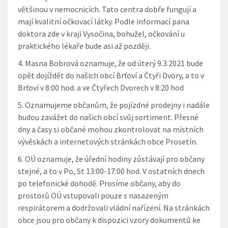
většinou v nemocnicích. Tato centra dobře fungují a
mají kvalitní očkovací látky. Podle informací pana
doktora zde v kraji Vysočina, bohužel, očkování u
praktického lékaře bude asi až později.
Masna Bobrová
oznamuje, že od úterý 9.3.2021 bude
opět dojíždět do našich obcí Brťoví a Čtyři Dvory, a to v
Brťoví v 8:00 hod. a ve Čtyřech Dvorech v 8:20 hod
Oznamujeme občanům
, že pojízdné prodejny i nadále
budou zavážet do našich obcí svůj sortiment. Přesné
dny a časy si občané mohou zkontrolovat na místních
vývěskách a internetových stránkách obce Prosetín.
OÚ oznamuje
, že úřední hodiny zůstávají pro občany
stejné, a to v Po, St 13:00-17:00 hod. V ostatních dnech
po telefonické dohodě. Prosíme občany, aby do
prostorů OÚ vstupovali pouze s nasazeným
respirátorem a dodržovali vládní nařízení. Na stránkách
obce jsou pro občany k dispozici vzory dokumentů ke