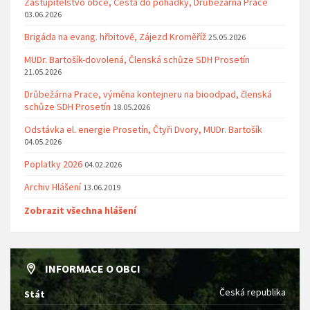
Zastupitelstvo obce, Cesta do pohádky, Drůbežárna Prace
03.06.2026
Brigáda na evang. hřbitově, Zájezd Kroměříž
25.05.2026
MUDr. Bartošík-dovolená, Členská schůze SDH Prosetín
21.05.2026
Drůbežárna Prace, výměna kontejneru na bioodpad, členská
schůze SDH Prosetín
18.05.2026
Odstávka el. energie Prosetín, Čtyři Dvory, MUDr. Bartošík
04.05.2026
Poplatky 2026
04.02.2026
Archiv Hlášení
13.06.2019
Zobrazit všechna hlášení
INFORMACE O OBCI
Česká republika
Stát