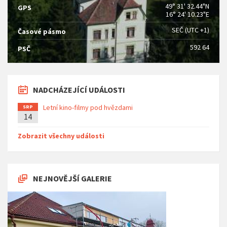
49° 31' 32.44"N
GPS
16° 24' 10.23"E
SEČ (UTC +1)
Časové pásmo
592 64
PSČ
NADCHÁZEJÍCÍ UDÁLOSTI
Letní kino-filmy pod hvězdami
SRP
14
Zobrazit všechny události
NEJNOVĚJŠÍ GALERIE