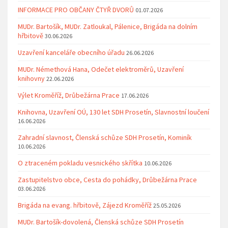
INFORMACE PRO OBČANY ČTYŘ DVORŮ
01.07.2026
MUDr. Bartošík, MUDr. Zatloukal, Pálenice, Brigáda na dolním
hřbitově
30.06.2026
Uzavření kanceláře obecního úřadu
26.06.2026
MUDr. Némethová Hana, Odečet elektroměrů, Uzavření
knihovny
22.06.2026
Výlet Kroměříž, Drůbežárna Prace
17.06.2026
Knihovna, Uzavření OÚ, 130 let SDH Prosetín, Slavnostní loučení
16.06.2026
Zahradní slavnost, Členská schůze SDH Prosetín, Kominík
10.06.2026
O ztraceném pokladu vesnického skřítka
10.06.2026
Zastupitelstvo obce, Cesta do pohádky, Drůbežárna Prace
03.06.2026
Brigáda na evang. hřbitově, Zájezd Kroměříž
25.05.2026
MUDr. Bartošík-dovolená, Členská schůze SDH Prosetín