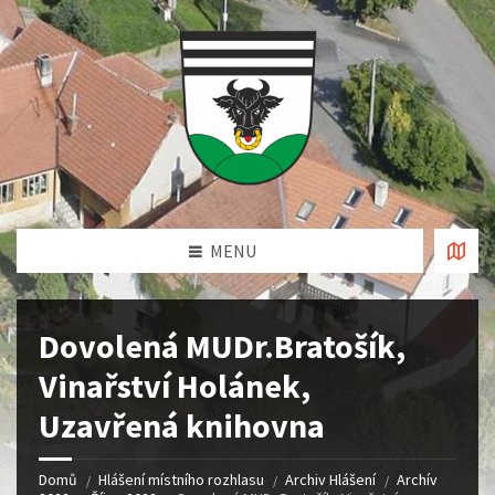
MENU
Dovolená MUDr.Bratošík,
Vinařství Holánek,
Uzavřená knihovna
Domů
Hlášení místního rozhlasu
Archiv Hlášení
Archív