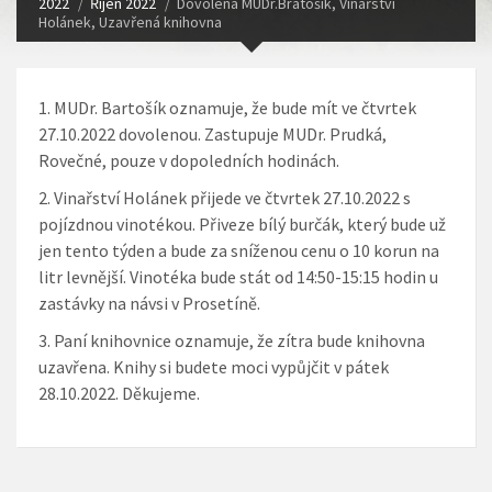
2022
Říjen 2022
Dovolená MUDr.Bratošík, Vinařství
Holánek, Uzavřená knihovna
MUDr. Bartošík oznamuje, že bude mít ve čtvrtek
27.10.2022 dovolenou. Zastupuje MUDr. Prudká,
Rovečné, pouze v dopoledních hodinách.
Vinařství Holánek přijede ve čtvrtek 27.10.2022 s
pojízdnou vinotékou. Přiveze bílý burčák, který bude už
jen tento týden a bude za sníženou cenu o 10 korun na
litr levnější. Vinotéka bude stát od 14:50-15:15 hodin u
zastávky na návsi v Prosetíně.
Paní knihovnice oznamuje, že zítra bude knihovna
uzavřena. Knihy si budete moci vypůjčit v pátek
28.10.2022. Děkujeme.