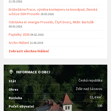
21.05.2026
Drůbežárna Prace, výměna kontejneru na bioodpad, členská
schůze SDH Prosetín
18.05.2026
Odstávka el. energie Prosetín, Čtyři Dvory, MUDr. Bartošík
04.05.2026
Poplatky 2026
04.02.2026
Archiv Hlášení
13.06.2019
Zobrazit všechna hlášení
INFORMACE O OBCI
Česká republika
Stát
Žďár nad Sázavou
Okres
2
52,4 km
Rozloha
396
Počet obyvatel