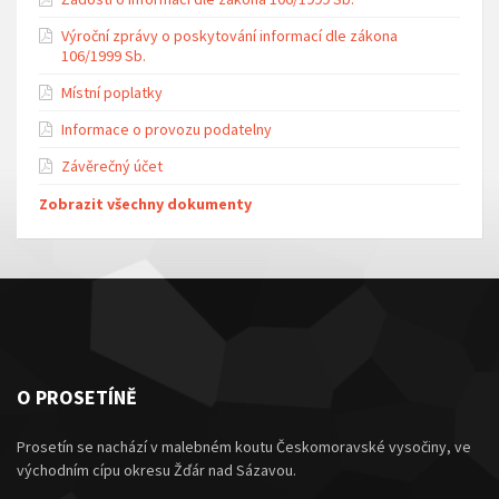
Výroční zprávy o poskytování informací dle zákona
106/1999 Sb.
Místní poplatky
Informace o provozu podatelny
Závěrečný účet
Zobrazit všechny dokumenty
O PROSETÍNĚ
Prosetín se nachází v malebném koutu Českomoravské vysočiny, ve
východním cípu okresu Žďár nad Sázavou.