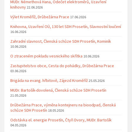
MUDr. Némethová Hana, Odečet elektroměrů, Uzavření
knihovny
22.06.2026
Výlet Kroměříž, Drůbežárna Prace
17.06.2026
Knihovna, Uzavření OÚ, 130 let SDH Prosetín, Slavnostní loučení
16.06.2026
Zahradní slavnost, Členská schůze SDH Prosetín, Kominík
10.06.2026
O ztraceném pokladu vesnického skřítka
10.06.2026
Zastupitelstvo obce, Cesta do pohádky, Drůbežárna Prace
03.06.2026
Brigáda na evang. hřbitově, Zájezd Kroměříž
25.05.2026
MUDr. Bartošík-dovolená, Členská schůze SDH Prosetín
21.05.2026
Drůbežárna Prace, výměna kontejneru na bioodpad, členská
schůze SDH Prosetín
18.05.2026
Odstávka el. energie Prosetín, Čtyři Dvory, MUDr. Bartošík
04.05.2026