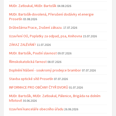
MUDr. Zatloukal, MUDr. Bartošík
04.08.2026
MUDr. Bartošík-dovolená, Přerušení dodávky el.energie
Prosetín
03.08.2026
Drůbežárna Prace, Zrušení zákazu.
17.07.2026
Uzavření OÚ, Poplatky za odpad, psa, Knihovna
15.07.2026
ZÁKAZ ZALÉVÁNÍ !
11.07.2026
MUDr. Bartošík, Pouťní slavnost
09.07.2026
Římskokatolická farnost
08.07.2026
Doplnění hlášení - soukromý prodejce brambor
07.07.2026
Stavba optické sítě Prosetín
07.07.2026
INFORMACE PRO OBČANY ČTYŘ DVORŮ
01.07.2026
MUDr. Bartošík, MUDr. Zatloukal, Pálenice, Brigáda na dolním
hřbitově
30.06.2026
Uzavření kanceláře obecního úřadu
26.06.2026