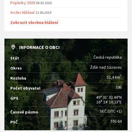
Poplatky 2026
04.02.2026
Archiv Hlášení
13.06.2019
Zobrazit všechna hlášení
INFORMACE O OBCI
Česká republika
Stát
Žďár nad Sázavou
Okres
2
52,4 km
Rozloha
396
Počet obyvatel
49° 31' 32.44"N
GPS
16° 24' 10.23"E
SEČ (UTC +1)
Časové pásmo
592 64
PSČ